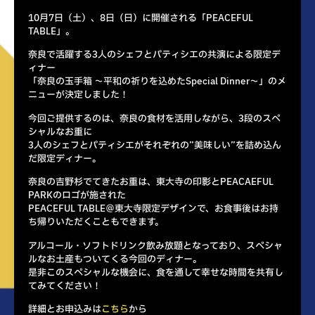
10月7日（土）、8日（日）に開催される「PEACEFUL
TABLE」。
奈良で活躍する3人のシェフとパティシエの共演による限定デ
ィナー
「奈良の玉手箱 〜平和の祈りを込めたSpecial Dinner〜」のメ
ニューが決定しました！
今回ご提供するのは、奈良の食材を活用しながら、3段のスペ
シャルなお重に
3人のシェフとパティシエがそれぞれの”美味しい”を詰め込ん
だ限定ディナー。
奈良の吉野杉でてきたお重は、東大寺の印影とPEACAEFUL
PARKのロゴが施された
PEACEFUL TABLE＠東大寺限定デザインで、お食事後はお持
ち帰りいただくこともできます。
アルコール・ソフトドリンク飲み放題となっており、スペシャ
ルなお土産もついてくる今回のディナー。
是非このスペシャルな機会に、食を通して幸せな時間を共有し
てみてください！
詳細とお申込みは
こちら
から