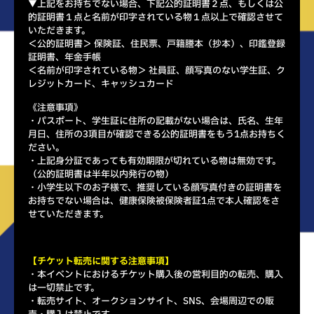
▼上記をお持ちでない場合、下記公的証明書２点、もしくは公
的証明書１点と名前が印字されている物１点以上で確認させて
いただきます。
＜公的証明書＞ 保険証、住民票、戸籍謄本（抄本）、印鑑登録
証明書、年金手帳
＜名前が印字されている物＞ 社員証、顔写真のない学生証、ク
レジットカード、キャッシュカード
《注意事項》
・パスポート、学生証に住所の記載がない場合は、氏名、生年
月日、住所の3項目が確認できる公的証明書をもう1点お持ちく
ださい。
・上記身分証であっても有効期限が切れている物は無効です。
（公的証明書は半年以内発行の物）
・小学生以下のお子様で、推奨している顔写真付きの証明書を
お持ちでない場合は、健康保険被保険者証1点で本人確認をさ
せていただきます。
【チケット転売に関する注意事項】
・本イベントにおけるチケット購入後の営利目的の転売、購入
は一切禁止です。
・転売サイト、オークションサイト、SNS、会場周辺での販